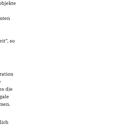
objekte
e
amten
it“, so
ration
e
es die
gale
hmen.
lich