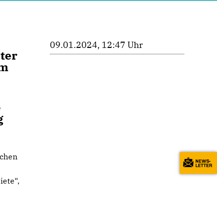
09.01.2024, 12:47 Uhr
ter
am
e
g
ichen
iete“,