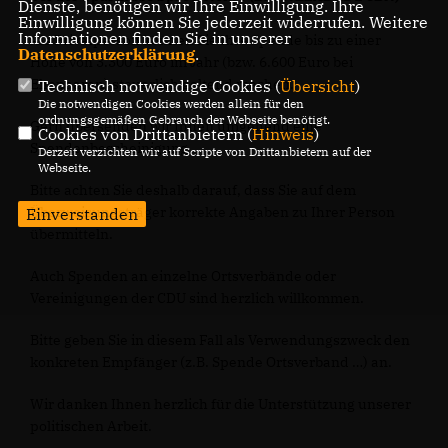
Dienste, benötigen wir Ihre Einwilligung. Ihre
Einwilligung können Sie jederzeit widerrufen. Weitere
Informationen finden Sie in unserer
Als Privatperson können Sie Ihre Spende bis zu einer
Datenschutzerklärung
.
Höhe von 3.300 Euro im Jahr (bzw. 6.600 Euro bei
Ehepaaren) steuerlich geltend machen.
Technisch notwendige Cookies (
Übersicht
)
Die notwendigen Cookies werden allein für den
ordnungsgemäßen Gebrauch der Webseite benötigt.
Gern übersenden wir Ihnen umgehend eine
Cookies von Drittanbietern (
Hinweis
)
Spendenbescheinigung
Derzeit verzichten wir auf Scripte von Drittanbietern auf der
Webseite.
Bitte achten Sie deshalb darauf, dass Sie auf dem
Überweisungsträger korrekte Angaben zu Ihrer Person
Einverstanden
übermitteln.
Auch Spenden an einzelne Ortsverbände oder
Vereinigungen der CDU sind herzlich willkommen.
Bitte geben Sie in diesem Fall als Verwendungszweck den
konkreten Empfänger (z.B. Spende Ortsverband …) an.
Wir danken Ihnen herzlich für die Unterstützung unserer
politischen Arbeit.