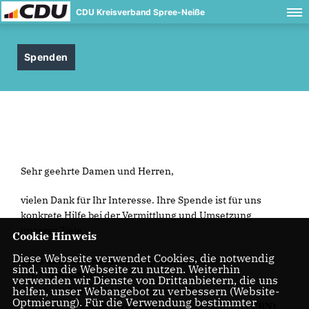
CDU Kreisverband Spree-Neiße
Spenden
Sehr geehrte Damen und Herren,
vielen Dank für Ihr Interesse. Ihre Spende ist für uns
konkrete Hilfe bei der Vermittlung und Umsetzung
unserer Ziele.
Cookie Hinweis
Diese Webseite verwendet Cookies, die notwendig
Bitte überweisen Sie Ihre Spende an:
sind, um die Webseite zu nutzen. Weiterhin
CDU Spree-Neiße
verwenden wir Dienste von Drittanbietern, die uns
helfen, unser Webangebot zu verbessern (Website-
IBAN: DE95 1805 0000 3302 1068 65
Optmierung). Für die Verwendung bestimmter
bei der Sparkasse Spree-Neiße (BIC WELADED1 CBN)