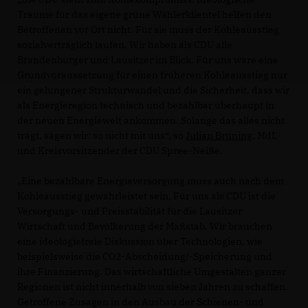
Träume für das eigene grüne Wählerklientel helfen den
Betroffenen vor Ort nicht. Für sie muss der Kohleausstieg
sozialverträglich laufen. Wir haben als CDU alle
Brandenburger und Lausitzer im Blick. Für uns wäre eine
Grundvoraussetzung für einen früheren Kohleausstieg nur
ein gelungener Strukturwandel und die Sicherheit, dass wir
als Energieregion technisch und bezahlbar überhaupt in
der neuen Energiewelt ankommen. Solange das alles nicht
trägt, sagen wir: so nicht mit uns“, so
Julian Brüning
, MdL
und Kreisvorsitzender der CDU Spree-Neiße.
Eine bezahlbare Energieversorgung muss auch nach dem
Kohleausstieg gewährleistet sein. Für uns als CDU ist die
Versorgungs- und Preisstabilität für die Lausitzer
Wirtschaft und Bevölkerung der Maßstab. Wir brauchen
eine ideologiefreie Diskussion über Technologien, wie
beispielsweise die CO2-Abscheidung/-Speicherung und
ihre Finanzierung. Das wirtschaftliche Umgestalten ganzer
Regionen ist nicht innerhalb von sieben Jahren zu schaffen.
Getroffene Zusagen in den Ausbau der Schienen- und